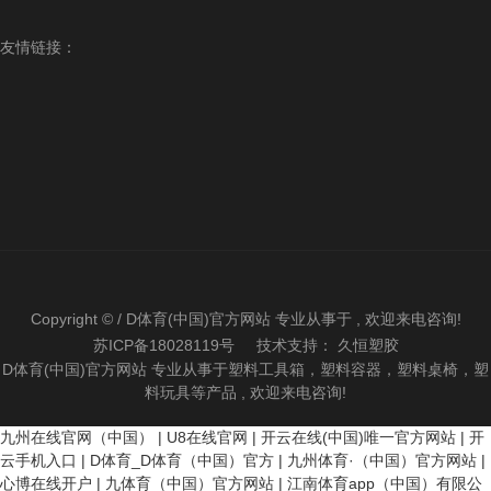
友情链接：
Copyright © / D体育(中国)官方网站 专业从事于 , 欢迎来电咨询!
苏ICP备18028119号
技术支持：
久恒塑胶
D体育(中国)官方网站 专业从事于塑料工具箱，塑料容器，塑料桌椅，塑
料玩具等产品 , 欢迎来电咨询!
九州在线官网（中国）
|
U8在线官网
|
开云在线(中国)唯一官方网站
|
开
云手机入口
|
D体育_D体育（中国）官方
|
九州体育·（中国）官方网站
|
心博在线开户
|
九体育（中国）官方网站
|
江南体育app（中国）有限公