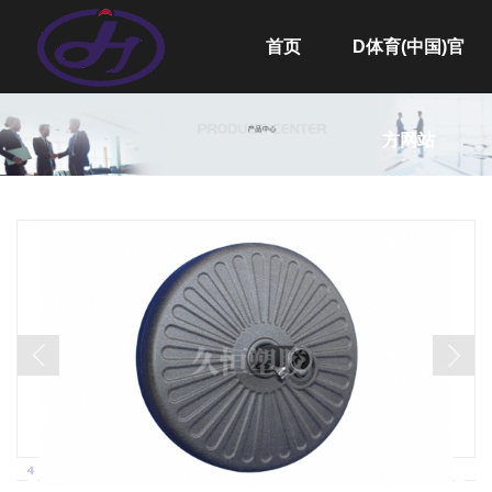
首页
D体育(中国)官
塑料工具箱
方网站
塑料容器
塑料桌椅
塑料玩具
塑料按摩椅配件
水上工程
吹塑插秧机配件
吹塑医用类