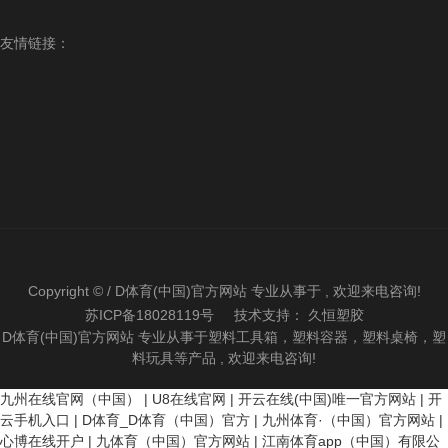
友情链接：
Copyright © / D体育(中国)官方网站 专业从事于 , 欢迎来电咨询!
苏ICP备18028119号
技术支持：
久恒塑胶
D体育(中国)官方网站 专业从事于塑料工具箱，塑料容器，塑料桌椅，塑
料玩具等产品 , 欢迎来电咨询!
九州在线官网（中国）
|
U8在线官网
|
开云在线(中国)唯一官方网站
|
开
云手机入口
|
D体育_D体育（中国）官方
|
九州体育·（中国）官方网站
|
心博在线开户
|
九体育（中国）官方网站
|
江南体育app（中国）有限公