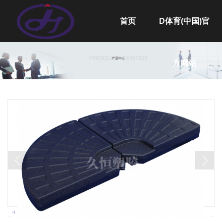
首页
D体育(中国)官
塑料工具箱
方网站
塑料容器
塑料桌椅
塑料玩具
塑料按摩椅配件
水上工程
吹塑插秧机配件
吹塑医用类