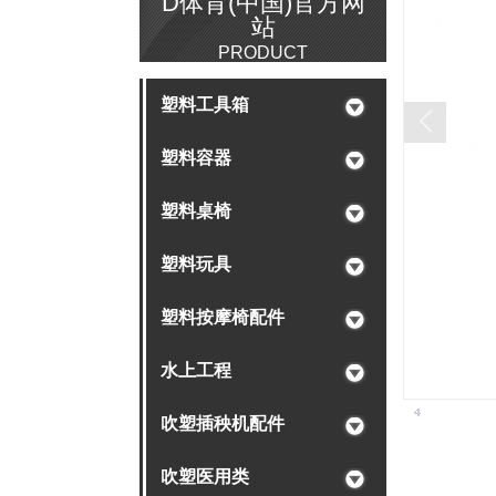
D体育(中国)官方网
站
PRODUCT
塑料工具箱
塑料容器
塑料桌椅
塑料玩具
塑料按摩椅配件
水上工程
吹塑插秧机配件
吹塑医用类