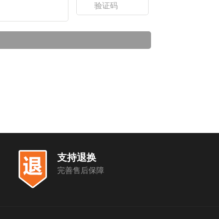
支持退换
完善售后保障