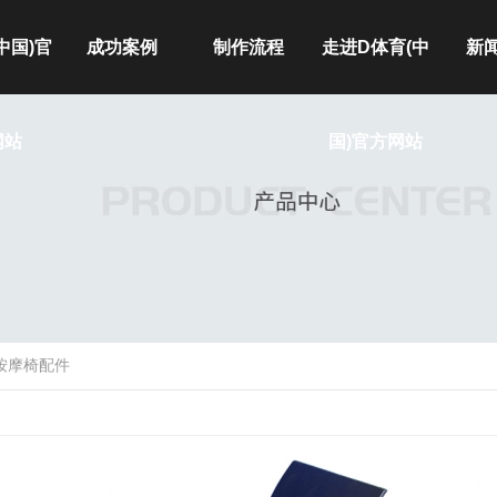
中国)官
成功案例
制作流程
走进D体育(中
新
工具箱
公司简介
公
网站
国)官方网站
容器
厂房展示
行
桌椅
荣誉资质
常
玩具
摩椅配件
工程
秧机配件
医用类
按摩椅配件