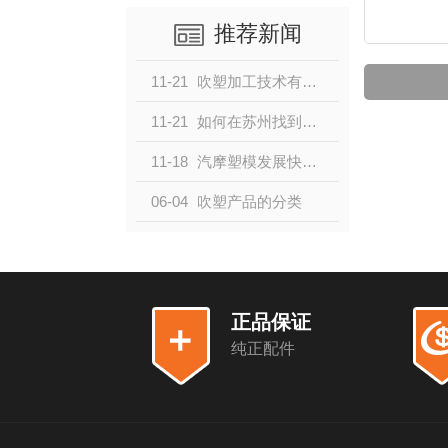
推荐新闻
11-21
吹塑加工技术有哪些应用？
11-21
如何在苏州找到符合质检标准的吹塑加工材料？
11-18
汽摩塑模发展快 注塑加工厂家压力大
06-04
吹塑产品的分类
正品保证
纯正配件