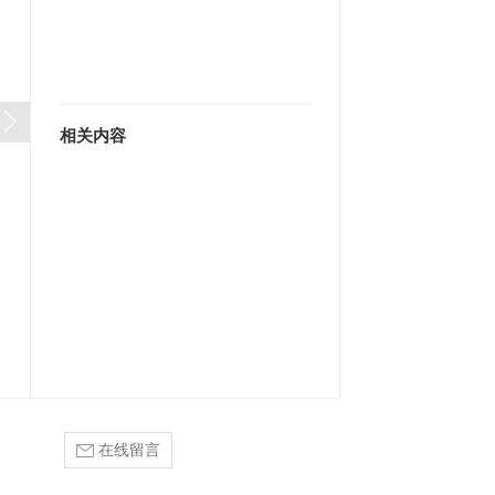
相关内容
在线留言