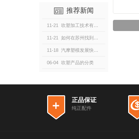
推荐新闻
11-21
吹塑加工技术有哪些应用？
11-21
如何在苏州找到符合质检标准的吹塑加工材料？
11-18
汽摩塑模发展快 注塑加工厂家压力大
06-04
吹塑产品的分类
正品保证
纯正配件