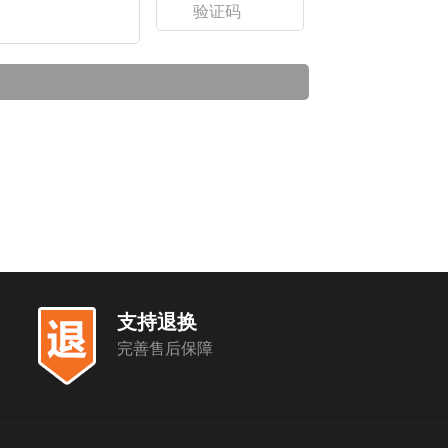
支持退换
完善售后保障