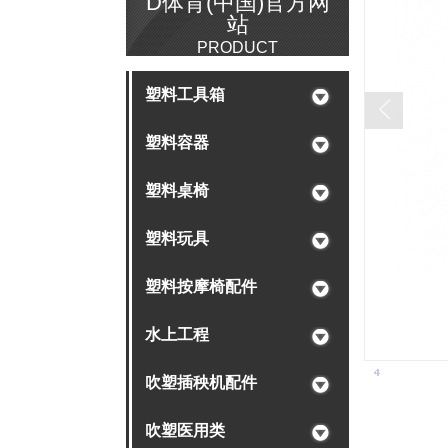
D体育(中国)官方网
站
PRODUCT
塑料工具箱
塑料容器
塑料桌椅
塑料玩具
塑料按摩椅配件
水上工程
吹塑插秧机配件
吹塑医用类