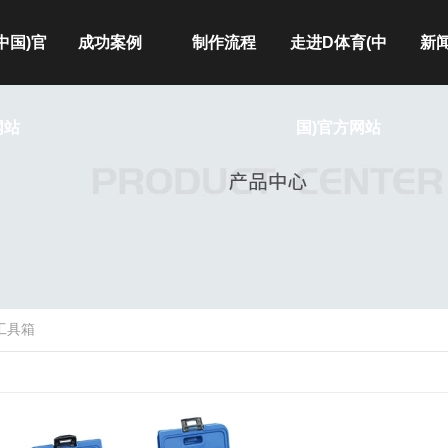
中国)官
成功案例
制作流程
走进D体育(中
新
工具箱
公司简介
公
网站
国)官方网站
容器
厂房展示
行
桌椅
荣誉资质
常
玩具
摩椅配件
工程
秧机配件
医用类
工具箱